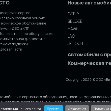
СТО
Новые автомоби
Дилерский сервис
GEELY
Малярно-кузовной ремонт
BELGEE
Техническое обслуживание
HAVAL
Ремонт ДВС и КПП
Дополнительное оборудование
JAC
Компьютерная диагностика
JETOUR
Ремонт подвески
Автозапчасти
Автомобили с п
Коммерческая т
Copyright 2026 © ООО «Ви
томобилей и сервисного обслуживания, носит информационный х
р. Для получения подробной информации обращайтесь по телефон
ремя без предварительного уведомления.
дставления нашего сайта.
Принять
Отказаться
Политика 