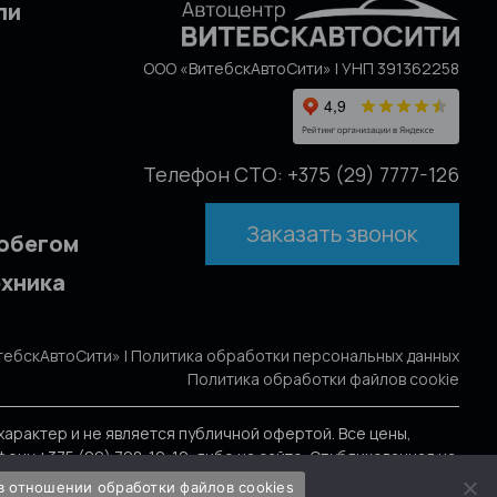
ли
ООО «ВитебскАвтоСити» | УНП 391362258
Телефон СТО: +375 (29) 7777-126
Заказать звонок
робегом
ехника
тебскАвтоСити» |
Политика обработки персональных данных
Политика обработки файлов cookie
арактер и не является публичной офертой. Все цены,
у +375 (29) 708-10-10, либо на сайте. Опубликованная на
в отношении обработки файлов cookies