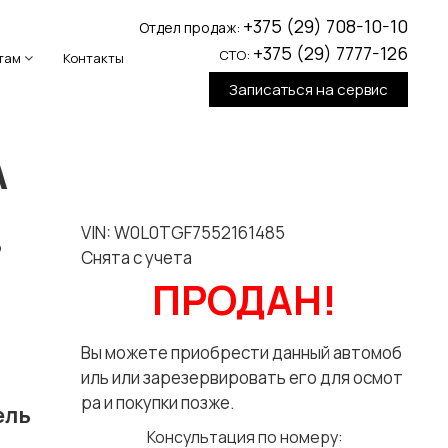
+375 (29) 708-10-10
Отдел продаж:
+375 (29) 7777-126
СТО:
там
Контакты
Записаться на сервис
A
VIN: W0L0TGF7552161485
5
Снята с учета
ПРОДАН!
Вы можете приобрести данный автомоб
иль или зарезервировать его для осмот
ра и покупки позже.
ель
Консультация по номеру: