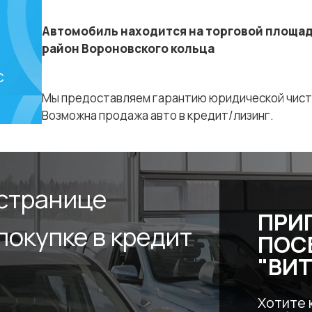
Автомобиль находится на торговой площадке 
район Вороновского кольца
с
Мы предоставляем гарантию юридической чист
Возможна продажа авто в кредит/лизинг.
 странице
ПРИ
покупке в кредит
ПОС
"ВИ
Хотите 