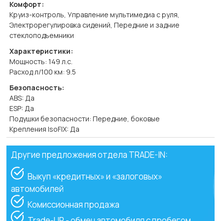
Комфорт:
Круиз-контроль, Управление мультимедиа с руля,
Электрорегулировка сидений, Передние и задние
стеклоподъемники
Характеристики:
Мощность: 149 л.с.
Расход л/100 км: 9.5
Безопасность:
ABS: Да
ESP: Да
Подушки безопасности: Передние, боковые
Крепления IsoFIX: Да
Другие предложения отдела TRADE-IN:
Выкуп «кредитных» и «залоговых»
автомобилей
Комиссионная продажа
Trade-UP - обмен автомобиля с пробегом