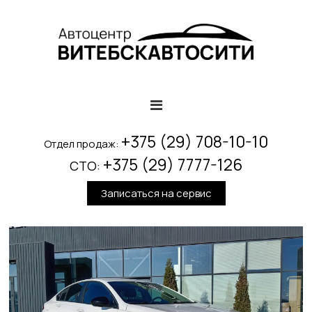
П
е
р
е
й
т
и
к
с
+375 (29) 708-10-10
о
Отдел продаж:
д
+375 (29) 7777-126
СТО:
е
р
Записаться на сервис
ж
и
м
о
м
у