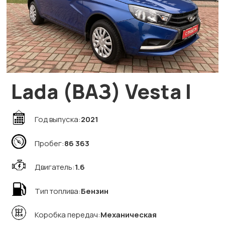
Lada (ВАЗ) Vesta I
Год выпуска:
2021
Пробег:
86 363
Двигатель:
1.6
Тип топлива:
Бензин
Коробка передач:
Механическая