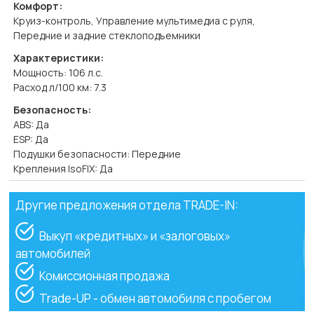
Комфорт:
Круиз-контроль, Управление мультимедиа с руля,
Передние и задние стеклоподъемники
Характеристики:
Мощность: 106 л.с.
Расход л/100 км: 7.3
Безопасность:
ABS: Да
ESP: Да
Подушки безопасности: Передние
Крепления IsoFIX: Да
Другие предложения отдела TRADE-IN:
Выкуп «кредитных» и «залоговых»
автомобилей
Комиссионная продажа
Trade-UP - обмен автомобиля с пробегом