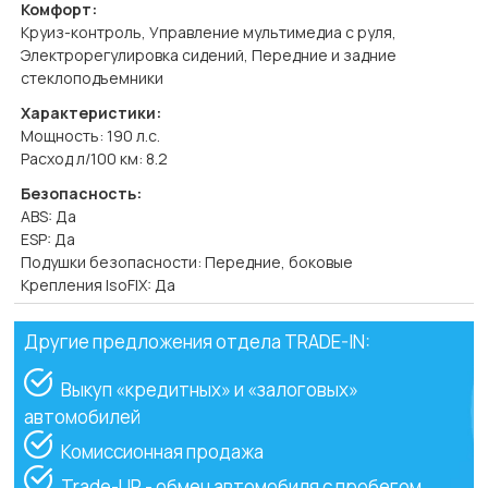
Комфорт:
Круиз-контроль, Управление мультимедиа с руля,
Электрорегулировка сидений, Передние и задние
стеклоподъемники
Характеристики:
Мощность: 190 л.с.
Расход л/100 км: 8.2
Безопасность:
ABS: Да
ESP: Да
Подушки безопасности: Передние, боковые
Крепления IsoFIX: Да
Другие предложения отдела TRADE-IN:
Выкуп «кредитных» и «залоговых»
автомобилей
Комиссионная продажа
Trade-UP - обмен автомобиля с пробегом