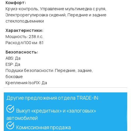
Комфорт:
Круиз-контроль, Управление мультимедиа с руля,
Электрорегулировка сидений, Передние и задние
стеклоподъемники
Характеристики:
Мощность: 238 л.с.
Расход л/100 км: 8.1
Безопасность:
ABS: Да
ESP: Да
Подушки безопасности: Передние, задние,
боковые
Крепления IsoFIX: Да
Другие предложения отдела TRADE-IN:
Выкуп «кредитных» и «залоговых»
автомобилей
Комиссионная продажа