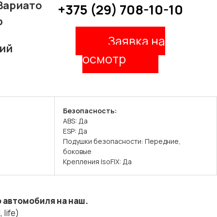
Вариато
+375 (29) 708-10-10
р
Заявка на
ий
осмотр
Безопасность:
ABS: Да
ESP: Да
Подушки безопасности: Передние,
боковые
Крепления IsoFIX: Да
 автомобиля на наш.
life)