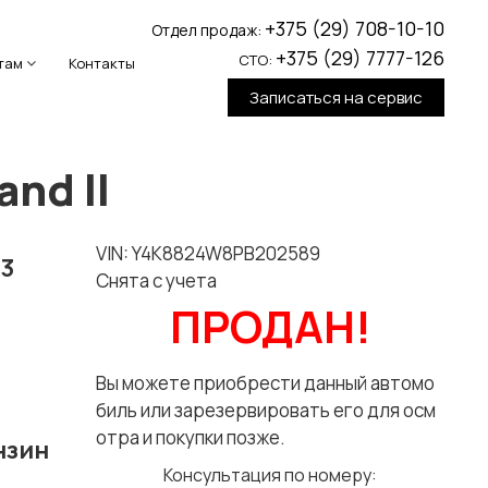
+375 (29) 708-10-10
Отдел продаж:
+375 (29) 7777-126
СТО:
там
Контакты
Записаться на сервис
nd II
VIN: Y4K8824W8PB202589
3
Снята с учета
ПРОДАН!
Вы можете приобрести данный автомо
биль или зарезервировать его для осм
отра и покупки позже.
нзин
Консультация по номеру: