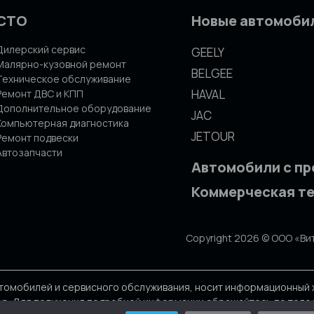
СТО
Новые автомоби
Дилерский сервис
GEELY
Малярно-кузовной ремонт
BELGEE
Техническое обслуживание
HAVAL
Ремонт ДВС и КПП
Дополнительное оборудование
JAC
Компьютерная диагностика
JETOUR
Ремонт подвески
Автозапчасти
Автомобили с п
Коммерческая т
Copyright 2026 © ООО «Ви
томобилей и сервисного обслуживания, носит информационный х
р. Для получения подробной информации обращайтесь по телефон