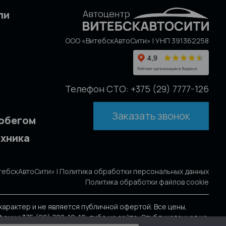
ли
ООО «ВитебскАвтоСити» | УНП 391362258
Телефон СТО: +375 (29) 7777-126
Заказать звонок
робегом
ехника
тебскАвтоСити» |
Политика обработки персональных данных
Политика обработки файлов cookie
арактер и не является публичной офертой. Все цены,
у +375 (29) 708-10-10, либо на сайте. Опубликованная на