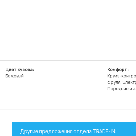
Цвет кузова:
Комфорт:
Бежевый
Круиз-контро
с руля, Элек
Передние и 
Другие предложения отдела TRADE-IN: