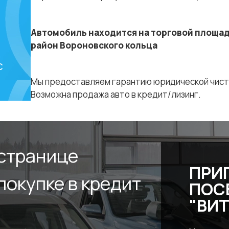
Автомобиль находится на торговой площадке 
район Вороновского кольца
с
Мы предоставляем гарантию юридической чист
Возможна продажа авто в кредит/лизинг.
 странице
ПРИ
покупке в кредит
ПОС
"ВИ