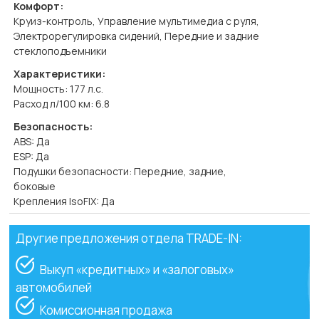
Комфорт:
Круиз-контроль, Управление мультимедиа с руля,
Электрорегулировка сидений, Передние и задние
стеклоподъемники
Характеристики:
Мощность: 177 л.с.
Расход л/100 км: 6.8
Безопасность:
ABS: Да
ESP: Да
Подушки безопасности: Передние, задние,
боковые
Крепления IsoFIX: Да
Другие предложения отдела TRADE-IN:
Выкуп «кредитных» и «залоговых»
автомобилей
Комиссионная продажа