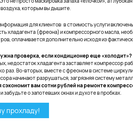
 Это не просто маскировка запаха «елочкой», а глубока
 воздуха, которым вы дышите.
информация для клиентов: в стоимость услуги включены
ть хладагента (фреона) и компрессорного масла, необ
ров, оплачивается дополнительно исходя из фактическ
нужна проверка, если кондиционер еще «холодит»?
ых, недостаток хладагента заставляет компрессор рабо
ко раз. Во-вторых, вместе с фреоном в системе циркул
сора начинают разрушаться, загрязняя систему метал
 сэкономит вам сотни рублей на ремонте компресс
 и забудьте о запотевших окнах и духоте в пробках.
чу прохладу!