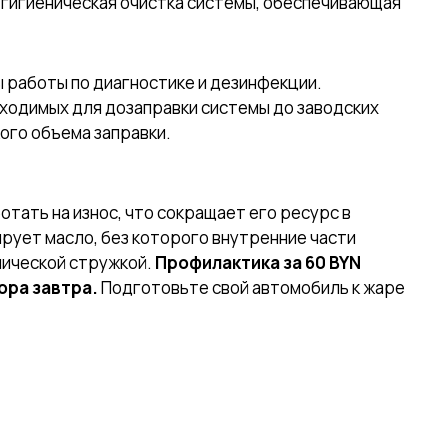
я гигиеническая очистка системы, обеспечивающая
 работы по диагностике и дезинфекции.
ходимых для дозаправки системы до заводских
ого объема заправки.
тать на износ, что сокращает его ресурс в
ирует масло, без которого внутренние части
лической стружкой.
Профилактика за 60 BYN
ора завтра.
Подготовьте свой автомобиль к жаре