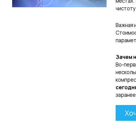
местах.
чистоту
Важная 
Стоимос
парамет
Зачем 
Во-перв
несколь
компрес
сегодня
заранее
Хо