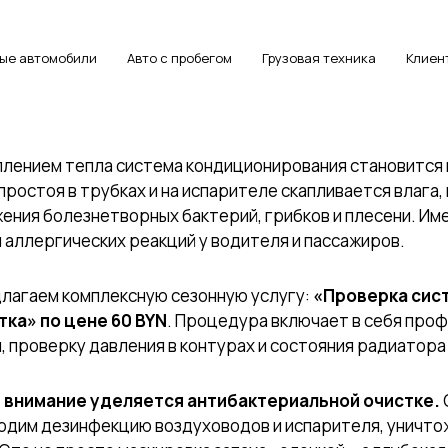
ые автомобили
Авто с пробегом
Грузовая техника
Клиен
плением тепла система кондиционирования становится 
простоя в трубках и на испарителе скапливается влага
ения болезнетворных бактерий, грибков и плесени. Име
и аллергических реакций у водителя и пассажиров.
лагаем комплексную сезонную услугу:
«Проверка сис
ка» по цене 60 BYN
. Процедура включает в себя про
, проверку давления в контурах и состояния радиатор
 внимание уделяется антибактериальной очистке.
одим дезинфекцию воздуховодов и испарителя, уничто